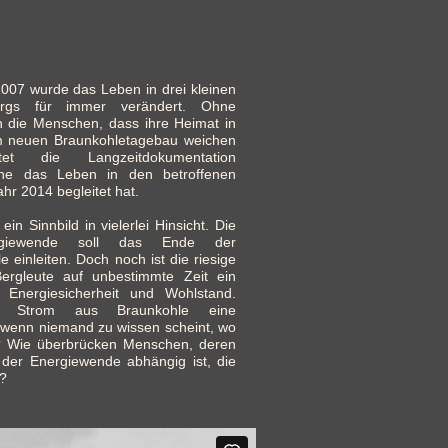
07 wurde das Leben in drei kleinen
urgs für immer verändert. Ohne
n die Menschen, dass ihre Heimat in
m neuen B
raunkohletagebau weichen
tet die Langzeitdokumentation
che das Leben in den betroffenen
hr 2014 begleitet hat.
ein Sinnbild in vielerlei Hinsicht. Die
rgiewende soll das Ende der
e einleiten. Doch noch ist die riesige
ergleute auf unbestimmte Zeit ein
 Energiesicherheit und Wohlstand.
 Strom aus Braunkohle eine
 wenn niemand zu wissen scheint, wo
? Wie überbrücken Menschen, deren
der Energiewende abhängig ist, die
t?