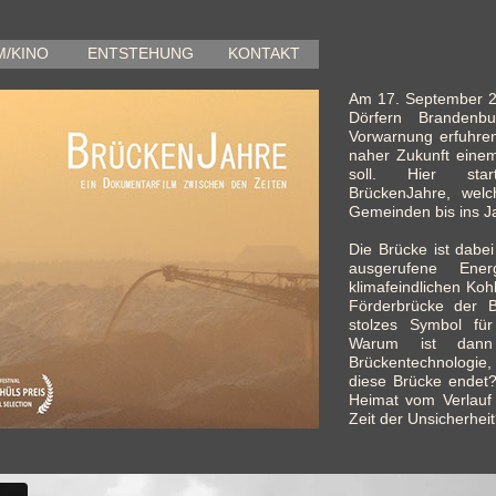
M/KINO
ENTSTEHUNG
KONTAKT
Am 17. September 20
Dörfern Brandenb
Vorwarnung
erfuhre
naher Zukunft eine
soll. Hier star
BrückenJahre, wel
Gemeinden bis ins Ja
Die Brücke ist dabei 
ausgerufene Ene
klimafeindlichen Kohl
Förderbrücke der B
stolzes Symbol für
Warum ist dann
Brückentechnologie,
diese Brücke endet
Heimat vom Verlauf 
Zeit der Unsicherhei